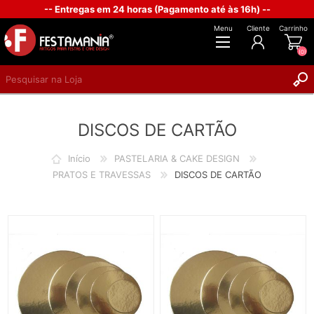
-- Entregas em 24 horas (Pagamento até às 16h) --
Menu
Cliente
Carrinho
(0)
REGISTAR
DISCOS DE CARTÃO
INICIAR SESSÃO
Início
PASTELARIA & CAKE DESIGN
PRATOS E TRAVESSAS
DISCOS DE CARTÃO