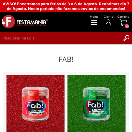
AVISO! Encerramos para férias de 3 a 6 de Agosto. Reabrimos dia 7
de Agosto. Neste período não fazemos envios de encomendas!
Menu
Cliente
Carrinho
(0)
REGISTAR
FAB!
INICIAR SESSÃO