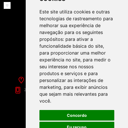
SERVIÇOS
Este site utiliza cookies e outras
tecnologias de rastreamento para
melhorar sua experiência de
navegação para os seguintes
propósitos:
para ativar a
funcionalidade básica do site
,
SIGA-NOS NAS REDES SOCIAIS!
para proporcionar uma melhor
experiência no site
,
para medir o
seu interesse nos nossos
produtos e serviços e para
Rua de Évora, 70-C - Reguengos de Monsaraz
personalizar as interações de
marketing
,
para exibir anúncios
266 040 688 (Chamada para a Rede Fixa Nacional)
que sejam mais relevantes para
você
.
Concordo
Eu recuso