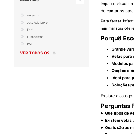
impacto visual da 
de cantar os para
Amscan
Para festas infan
Just Add Love
minimalistas ofe
Fab!
Porquê Esc
Lusopastas
PME
Grande vari
VER TODOS OS
Velas para 
Modelos par
Opções clás
Ideal para 
Soluções pa
Explore a catego
Perguntas F
Que tipos de v
Existem velas 
Quais são as me