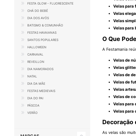
FESTA GLOW - FLUORESCENTE
Velas para 
CHÁ DO BEBÉ
Velas elega
DIA DOS AVÓS
Velas simpl
BATISMO & COMUNHÃO
Velas para 
FESTAS HAVAIANAS
O Que Pode
SANTOS POPULARES
HALLOWEEN
A Festamania reún
CARNAVAL
Velas de n
REVEILLON
Velas glitt
DIA NAMORADOS
Velas de d
NATAL
Velas de fu
DIA DA MÃE
Velas artes
FESTAS MEDIEVAIS
Velas de co
DIA DO PAI
Velas para 
PÁSCOA
Velas para 
VERÃO
Decoração 
As velas são muit
MARCAS