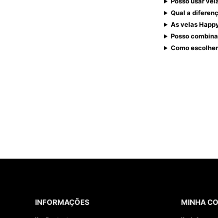
Posso usar vel
Qual a diferen
As velas Happy
Posso combinar
Como escolher 
INFORMAÇÕES
MINHA C