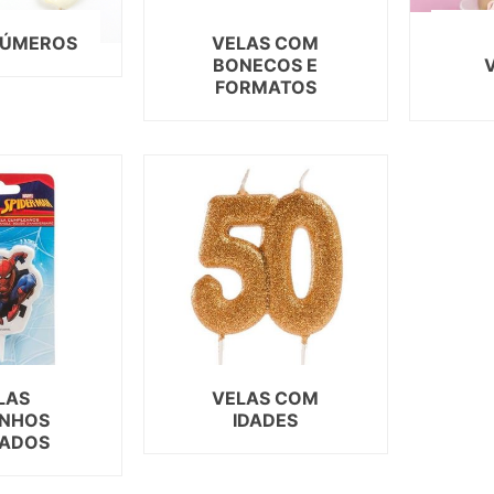
DESPEDID
NÚMEROS
VELAS COM
BONECOS E
INVERNO
FORMATOS
VERÃO
PÁSCOA
NATAL
HALLOW
CARNAV
DIA NAM
REVEILL
LAS
VELAS COM
DIAS ESP
ENHOS
IDADES
MADOS