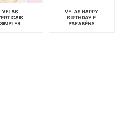
AS DE SOLTEIRA
VELAS
VELAS HAPPY
VERTICAIS
BIRTHDAY E
SIMPLES
PARABÉNS
EEN
AL
ORADOS
ON
ECIAIS
DIA DA MÃE
DIA DOS AVÓS
DIA DO PAI