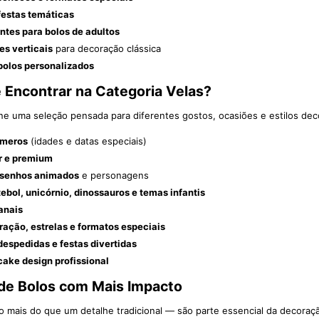
festas temáticas
ntes para bolos de adultos
es verticais
para decoração clássica
bolos personalizados
 Encontrar na Categoria Velas?
e uma seleção pensada para diferentes gostos, ocasiões e estilos deco
úmeros
(idades e datas especiais)
er e premium
esenhos animados
e personagens
tebol, unicórnio, dinossauros e temas infantis
anais
ração, estrelas e formatos especiais
despedidas e festas divertidas
cake design profissional
de Bolos com Mais Impacto
o mais do que um detalhe tradicional — são parte essencial da decoraçã