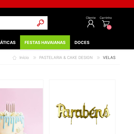
Cliente
Carrinho
(0)
ÁTICAS
FESTAS HAVAIANAS
DOCES
REGISTAR
Início
PASTELARIA & CAKE DESIGN
VELAS
INICIAR SESSÃO
POPULARES
EDIEVAIS
LOW - FLUORESCENTE
 & COMUNHÃO
OOTH
BEBÉ
NTOS