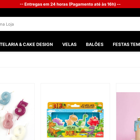
-- Entregas em 24 horas (Pagamento até às 16h) --
TELARIA & CAKE DESIGN
VELAS
BALÕES
FESTAS TEM
SANTOS 
FESTAS M
FESTA G
BATISMO
PHOTOB
CHÁ DO 
CASAME