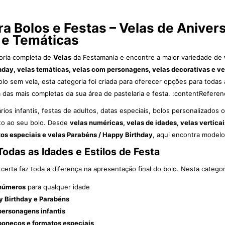
ra Bolos e Festas – Velas de Anive
 e Temáticas
oria completa de
Velas
da Festamania e encontre a maior variedade de
hday, velas temáticas, velas com personagens, velas decorativas e ve
lo sem vela, esta categoria foi criada para oferecer opções para todas 
as mais completas da sua área de pastelaria e festa. :contentReferen
ários infantis, festas de adultos, datas especiais, bolos personalizados
ito ao seu bolo. Desde
velas numéricas, velas de idades, velas vertic
os especiais e velas Parabéns / Happy Birthday
, aqui encontra modelos
Todas as Idades e Estilos de Festa
 certa faz toda a diferença na apresentação final do bolo. Nesta categor
números
para qualquer idade
y Birthday e Parabéns
personagens infantis
bonecos e formatos especiais