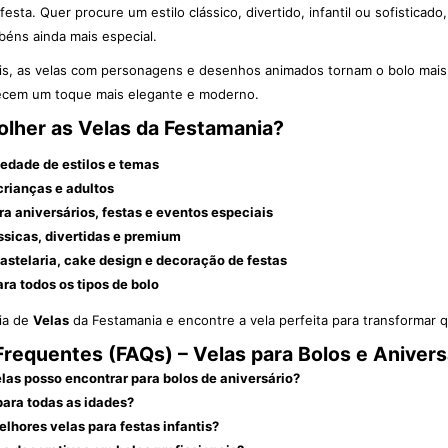
festa. Quer procure um estilo clássico, divertido, infantil ou sofisticad
béns ainda mais especial.
tis, as velas com personagens e desenhos animados tornam o bolo mais ap
recem um toque mais elegante e moderno.
olher as Velas da Festamania?
edade de estilos e temas
crianças e adultos
a aniversários, festas e eventos especiais
sicas, divertidas e premium
pastelaria, cake design e decoração de festas
ra todos os tipos de bolo
ria de
Velas
da Festamania e encontre a vela perfeita para transformar 
requentes (FAQs) – Velas para Bolos e Anivers
elas posso encontrar para bolos de aniversário?
para todas as idades?
lhores velas para festas infantis?