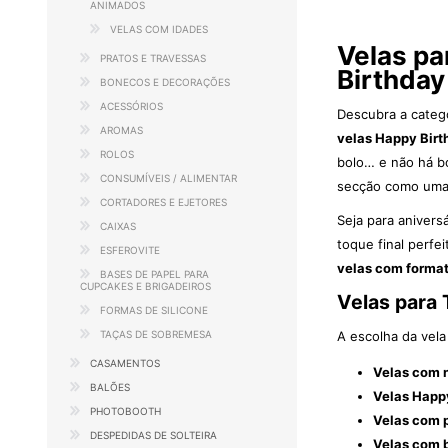
ANIMADOS
VELAS COM IDADES
Velas pa
PRATOS E TRAVESSAS
Birthday
BONECOS E DECORAÇÕES
ACESSÓRIOS
Descubra a categ
AROMAS
velas Happy Birt
ROLOS
bolo… e não há bo
CONSUMÍVEIS / ALIMENTAR
secção como uma d
CORTADORES E EJETORES
Seja para anivers
CAIXAS
toque final perfe
ESFEROVITE
velas com format
BASES DE PAPEL PARA
CUPCAKES E BRIGADEIROS
Velas para 
FORMAS DE SILICONE
TAÇAS DE SOBREMESA
A escolha da vela
CASAMENTOS
Velas com 
BALÕES
Velas Happ
PHOTOBOOTH
Velas com 
DESPEDIDAS DE SOLTEIRA
Velas com 