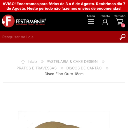
AVISO! Encerramos para férias de 3 a 6 de Agosto. Reabrimos dia 7
de Agosto. Neste período não fazemos envios de encomendas!
Menu
Cliente
Carrinho
(0)
REGISTAR
INICIAR SESSÃO
Início
PASTELARIA & CAKE DESIGN
PRATOS E TRAVESSAS
DISCOS DE CARTÃO
Disco Fino Ouro 18cm