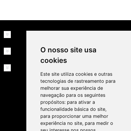
availability: in_stock
INFORMAÇÕES
O nosso site usa
MINHA CONTA
cookies
SERVIÇOS
Este site utiliza cookies e outras
tecnologias de rastreamento para
melhorar sua experiência de
navegação para os seguintes
propósitos:
para ativar a
funcionalidade básica do site
,
SIGA-NOS NAS REDES SOCIAIS!
para proporcionar uma melhor
experiência no site
,
para medir o
seu interesse nos nossos