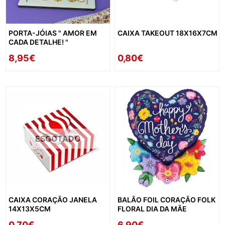
PORTA-JÓIAS " AMOR EM
CAIXA TAKEOUT 18X16X7CM
CADA DETALHE! "
8,95€
0,80€
ESGOTADO
CAIXA CORAÇÃO JANELA
BALÃO FOIL CORAÇÃO FOLK
14X13X5CM
FLORAL DIA DA MÃE
0,70€
6,90€