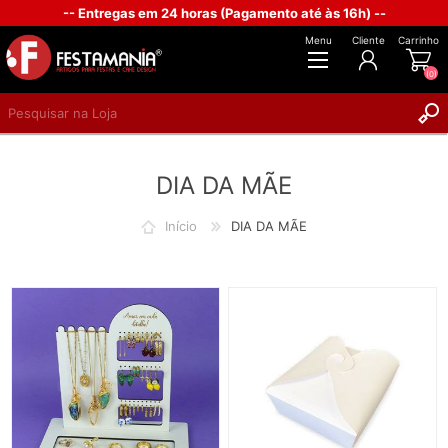
-- Entregas em 24 horas (Pagamento até às 16h) --
Menu
Cliente
Carrinho
(0)
REGISTAR
DIA DA MÃE
INICIAR SESSÃO
Início
DIA DA MÃE