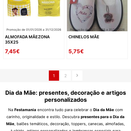
Promoção de 01/01/2026 a 31/12/2026
Promoção de 01/01/2026 a 31/12/2026
ALMOFADA MÃEZONA
CHINELOS MÃE
35X25
7,45€
5,75€
1
2
Dia da Mãe: presentes, decoração e artigos
personalizados
Na
Festamania
encontra tudo para celebrar o
Dia da Mãe
com
carinho, originalidade e estilo. Descubra
presentes para o Dia da
Mãe
, balões temáticos, decoração, toppers, canecas, almofadas,
t-shirts, artigos personalizados e lembranças especiais para