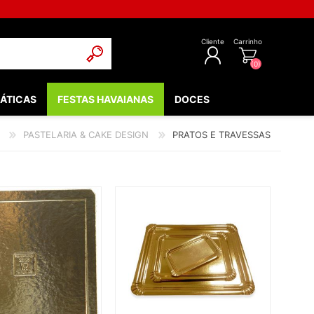
Cliente
Carrinho
(0)
ÁTICAS
FESTAS HAVAIANAS
DOCES
REGISTAR
PASTELARIA & CAKE DESIGN
PRATOS E TRAVESSAS
INICIAR SESSÃO
POPULARES
EDIEVAIS
LOW - FLUORESCENTE
 & COMUNHÃO
OOTH
BEBÉ
NTOS