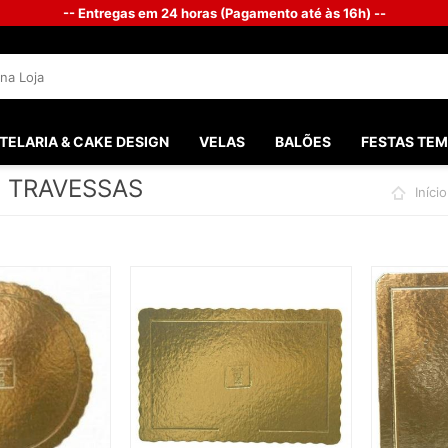
-- Entregas em 24 horas (Pagamento até às 16h) --
TELARIA & CAKE DESIGN
VELAS
BALÕES
FESTAS TEM
E TRAVESSAS
Início
SANTOS 
FESTAS M
FESTA G
BATISMO
PHOTOB
CHÁ DO 
CASAME