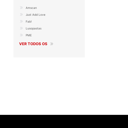
Amscan
Just Add Love
Fab!
Lusopastas
PME
VER TODOS OS