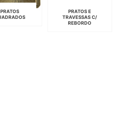
AS DE SOLTEIRA
PRATOS
PRATOS E
UADRADOS
TRAVESSAS C/
REBORDO
EEN
AL
ORADOS
ON
ECIAIS
DIA DA MÃE
DIA DOS AVÓS
DIA DO PAI