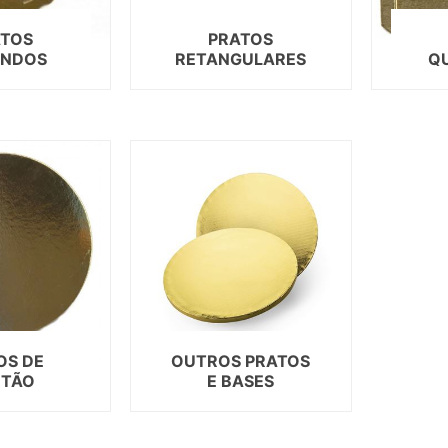
DESPEDID
ATOS
PRATOS
ONDOS
RETANGULARES
Q
INVERNO
VERÃO
PÁSCOA
NATAL
HALLOW
CARNAV
DIA NAM
REVEILL
OS DE
OUTROS PRATOS
DIAS ESP
RTÃO
E BASES