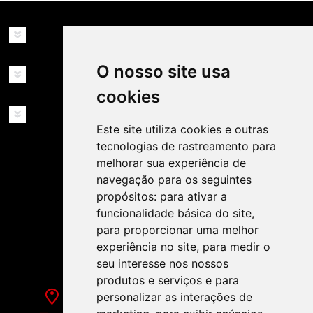
INFORMAÇÕES
O nosso site usa
MINHA CONTA
cookies
SERVIÇOS
Este site utiliza cookies e outras
tecnologias de rastreamento para
melhorar sua experiência de
navegação para os seguintes
propósitos:
para ativar a
funcionalidade básica do site
,
SIGA-NOS NAS REDES SOCIAIS!
para proporcionar uma melhor
experiência no site
,
para medir o
seu interesse nos nossos
produtos e serviços e para
personalizar as interações de
Rua de Évora, 70-C - Reguengos de Monsaraz