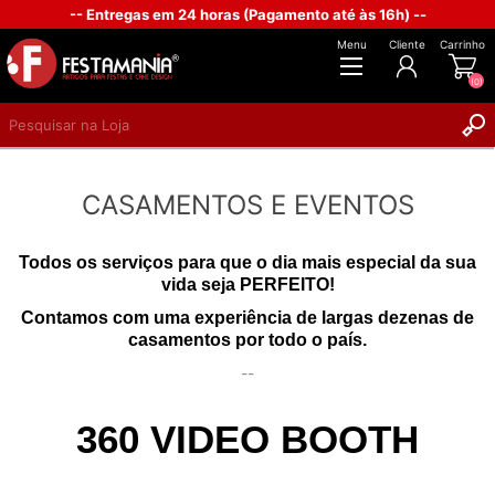
-- Entregas em 24 horas (Pagamento até às 16h) --
Menu
Cliente
Carrinho
(0)
REGISTAR
CASAMENTOS E EVENTOS
INICIAR SESSÃO
Todos os serviços para que o dia mais especial da sua
vida seja PERFEITO!
Contamos com uma experiência de largas dezenas de
casamentos por todo o país.
--
360 VIDEO BOOTH