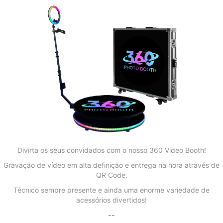
Divirta os seus convidados com o nosso 360 Video Booth!
Gravação de vídeo em alta definição e entrega na hora através de
QR Code.
Técnico sempre presente e ainda uma enorme variedade de
acessórios divertidos!
--