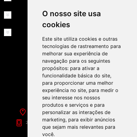
O nosso site usa
MINHA CONTA
cookies
SERVIÇOS
Este site utiliza cookies e outras
tecnologias de rastreamento para
melhorar sua experiência de
navegação para os seguintes
propósitos:
para ativar a
funcionalidade básica do site
,
SIGA-NOS NAS REDES SOCIAIS!
para proporcionar uma melhor
experiência no site
,
para medir o
seu interesse nos nossos
produtos e serviços e para
personalizar as interações de
Rua de Évora, 70-C - Reguengos de Monsaraz
marketing
,
para exibir anúncios
266 040 688 (Chamada para a Rede Fixa Nacional)
que sejam mais relevantes para
você
.