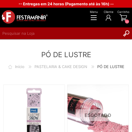
-- Entregas em 24 horas (Pagamento até às 16h) --
Menu
Cliente
Carrinho
(0)
REGISTAR
PÓ DE LUSTRE
INICIAR SESSÃO
Início
PASTELARIA & CAKE DESIGN
PÓ DE LUSTRE
ESGOTADO