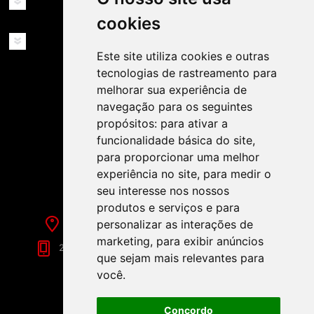
MINHA CONTA
cookies
SERVIÇOS
Este site utiliza cookies e outras
tecnologias de rastreamento para
melhorar sua experiência de
navegação para os seguintes
propósitos:
para ativar a
funcionalidade básica do site
,
SIGA-NOS NAS REDES SOCIAIS!
para proporcionar uma melhor
experiência no site
,
para medir o
seu interesse nos nossos
produtos e serviços e para
personalizar as interações de
Rua de Évora, 70-C - Reguengos de Monsaraz
marketing
,
para exibir anúncios
266 040 688 (Chamada para a Rede Fixa Nacional)
que sejam mais relevantes para
você
.
Concordo