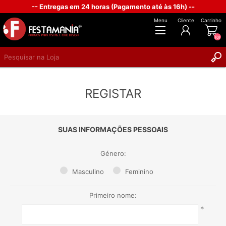
-- Entregas em 24 horas (Pagamento até às 16h) --
Menu
Cliente
Carrinho
(0)
REGISTAR
REGISTAR
INICIAR SESSÃO
SUAS INFORMAÇÕES PESSOAIS
Género:
Masculino
Feminino
Primeiro nome:
*