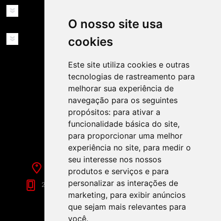
MINHA CONTA
O nosso site usa
SERVIÇOS
cookies
Este site utiliza cookies e outras
tecnologias de rastreamento para
melhorar sua experiência de
navegação para os seguintes
propósitos:
para ativar a
SIGA-NOS NAS REDES SOCIAIS!
funcionalidade básica do site
,
para proporcionar uma melhor
experiência no site
,
para medir o
seu interesse nos nossos
Rua de Évora, 70-C - Reguengos de Monsaraz
produtos e serviços e para
personalizar as interações de
266 040 688 (Chamada para a Rede Fixa Nacional)
marketing
,
para exibir anúncios
que sejam mais relevantes para
você
.