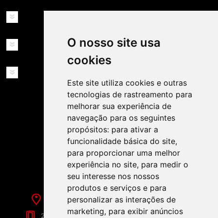
INFORMAÇÕES
O nosso site usa
MINHA CONTA
cookies
SERVIÇOS
Este site utiliza cookies e outras
tecnologias de rastreamento para
melhorar sua experiência de
navegação para os seguintes
propósitos:
para ativar a
funcionalidade básica do site
,
SIGA-NOS NAS REDES SOCIAIS!
para proporcionar uma melhor
experiência no site
,
para medir o
seu interesse nos nossos
produtos e serviços e para
personalizar as interações de
Rua de Évora, 70-C - Reguengos de Monsaraz
marketing
,
para exibir anúncios
266 040 688 (Chamada para a Rede Fixa Nacional)