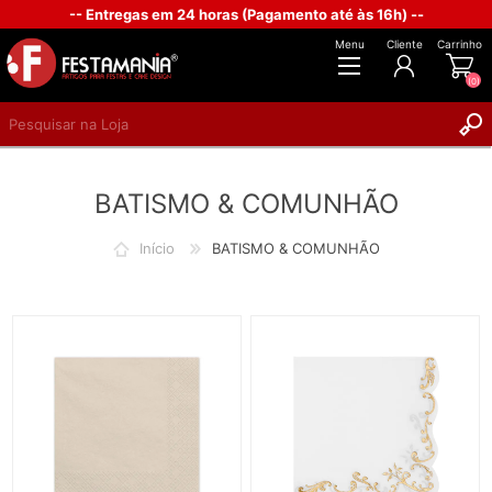
-- Entregas em 24 horas (Pagamento até às 16h) --
Menu
Cliente
Carrinho
(0)
REGISTAR
BATISMO & COMUNHÃO
INICIAR SESSÃO
Início
BATISMO & COMUNHÃO