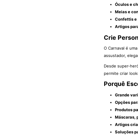
Óculos e ch
Meias e co
Confettis e
Artigos par
Crie Person
O Carnaval é uma 
assustador, elega
Desde super-herói
permite criar loo
Porquê Esco
Grande vari
Opções para
Produtos pa
Máscaras, 
Artigos cri
Soluções pa