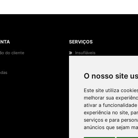
ONTA
SERVIÇOS
ão do cliente
Insufláveis
Animação Infantil
das
Efeitos Especiais
O nosso site u
Casamentos e Eventos
Este site utiliza cooki
melhorar sua experiên
ativar a funcionalidade
experiência no site
,
par
serviços e para person
anúncios que sejam ma