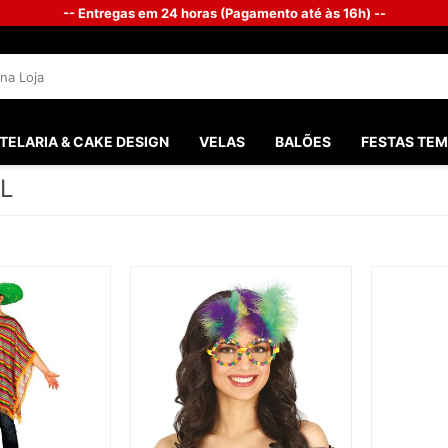
-- Entregas em 24 horas (Pagamento até às 16h) --
TELARIA & CAKE DESIGN
VELAS
BALÕES
FESTAS TEM
L
SANTOS 
FESTAS M
FESTA G
BATISMO
PHOTOB
CHÁ DO 
CASAME