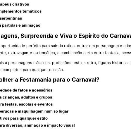
apéus criativos
mplementos temáticos
 serpentinas
a partidas e animação
agens, Surpreenda e Viva o Espírito do Carnav
oportunidade perfeita para sair da rotina, entrar em personagem e cria
nte, extravagante ou temático, a combinação certa entre fantasia, ace
s a personagens clássicos, profissões, estilos retro, figuras históricas
ks completos para qualquer ocasião.
lher a Festamania para o Carnaval?
edade de fatos e acessórios
 crianças, adultos e grupos
ra festas, escolas e eventos
perucas e maquilhagem num só lugar
ativos para qualquer estilo
ra diversão, animação e impacto visual