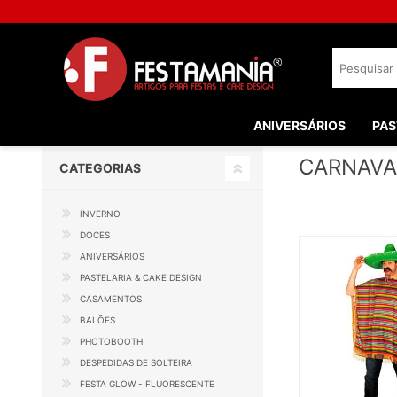
ANIVERSÁRIOS
PAS
CARNAVA
CATEGORIAS
INVERNO
DOCES
ANIVERSÁRIOS
PASTELARIA & CAKE DESIGN
CASAMENTOS
BALÕES
PHOTOBOOTH
DESPEDIDAS DE SOLTEIRA
FESTA GLOW - FLUORESCENTE