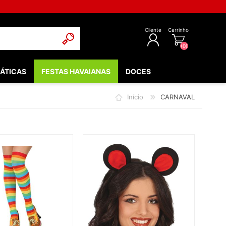
Cliente
Carrinho
(0)
ÁTICAS
FESTAS HAVAIANAS
DOCES
REGISTAR
Início
CARNAVAL
INICIAR SESSÃO
POPULARES
EDIEVAIS
LOW - FLUORESCENTE
 & COMUNHÃO
OOTH
BEBÉ
NTOS