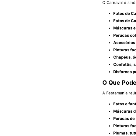
O Carnaval é sinó
Fatos de Ca
Fatos de Ca
Máscaras e
Perucas co
Acessórios 
Pinturas fac
Chapéus, óc
Confettis, 
Disfarces p
O Que Pode
A Festamania reú
Fatos e fan
Máscaras d
Perucas de 
Pinturas fa
Plumas, tut