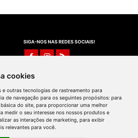
SIGA-NOS NAS REDES SOCIAIS!
Rua de Évora, 70-C - Reguengos de
sa cookies
Monsaraz
266 040 688 (Chamada para a Rede Fixa
es e outras tecnologias de rastreamento para
Nacional)
cia de navegação para os seguintes propósitos:
para
 básica do site
,
para proporcionar uma melhor
a medir o seu interesse nos nossos produtos e
alizar as interações de marketing
,
para exibir
is relevantes para você
.