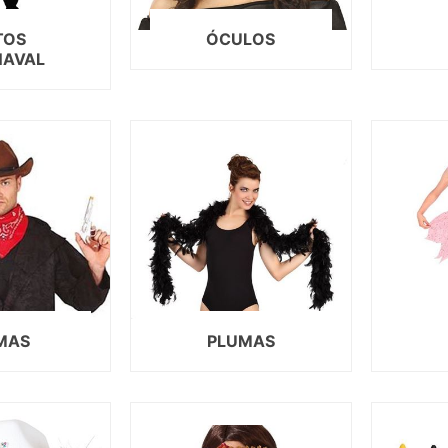
DESPEDID
TOS
ÓCULOS
NAVAL
INVERNO
VERÃO
PÁSCOA
NATAL
HALLOW
CARNAV
DIA NAM
REVEILL
MAS
PLUMAS
DIAS ESP