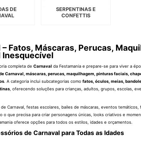
DAS DE
SERPENTINAS E
NAVAL
CONFETTIS
 – Fatos, Máscaras, Perucas, Maqu
 Inesquecível
oria completa de
Carnaval
da Festamania e prepare-se para viver a épo
 de Carnaval, máscaras, perucas, maquilhagem, pinturas faciais, chapé
os
. A categoria inclui subcategorias como
fatos, óculos, meias, bandole
tinas
, oferecendo soluções para crianças, adultos, grupos, escolas, ev
s de Carnaval, festas escolares, bailes de máscaras, eventos temáticos,
o o que precisa para criar personagens únicas, looks criativos e momen
amania oferece opções para todos os estilos, idades e orçamentos.
ssórios de Carnaval para Todas as Idades