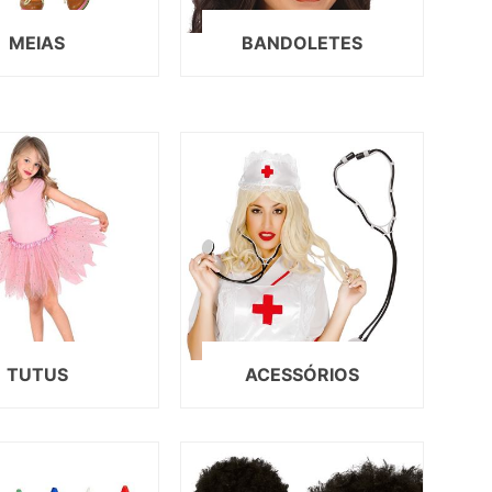
AS DE SOLTEIRA
MEIAS
BANDOLETES
EEN
AL
ORADOS
ON
TUTUS
ACESSÓRIOS
ECIAIS
DIA DA MÃE
DIA DOS AVÓS
DIA DO PAI