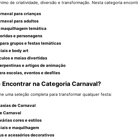
nimo de criatividade, diversão e transformação. Nesta categoria encontr
rnaval para crianças
rnaval para adultos
 maquilhagem temática
loridas e personagens
para grupos e festas temáticas
iais e body art
ulos e meias divertidas
serpentinas e artigos de animação
ara escolas, eventos e desfiles
 Encontrar na Categoria Carnaval?
ne uma seleção completa para transformar qualquer festa:
tasias de Carnaval
e Carnaval
várias cores e estilos
ciais e maquilhagem
us e acessórios decorativos