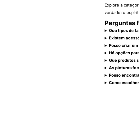
Explore a catego
verdadeiro espíri
Perguntas F
Que tipos de f
Existem acessó
Posso criar um
Há opções para
Que produtos s
As pinturas fa
Posso encontra
Como escolher 