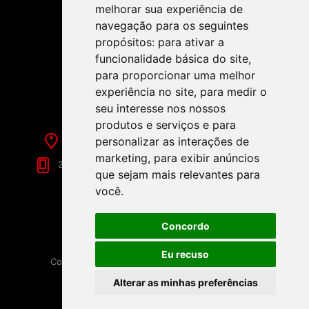
melhorar sua experiência de
navegação para os seguintes
propósitos:
para ativar a
funcionalidade básica do site
,
SIGA-NOS NAS REDES SOCIAIS!
para proporcionar uma melhor
experiência no site
,
para medir o
seu interesse nos nossos
produtos e serviços e para
personalizar as interações de
Rua de Évora, 70-C - Reguengos de Monsaraz
marketing
,
para exibir anúncios
266 040 688 (Chamada para a Rede Fixa Nacional)
que sejam mais relevantes para
você
.
Concordo
Eu recuso
Copyright © 2026 Festamania. Todos os direitos
reservados.
Alterar as minhas preferências
Powered by
nopCommerce
Disponibilizado por
Loja9