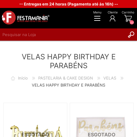
-- Entregas em 24 horas (Pagamento até às 16h) --
Menu
Cliente
Carrinho
(0)
REGISTAR
VELAS HAPPY BIRTHDAY E
INICIAR SESSÃO
PARABÉNS
Início
PASTELARIA & CAKE DESIGN
VELAS
VELAS HAPPY BIRTHDAY E PARABÉNS
ESGOTADO
ESGOTADO