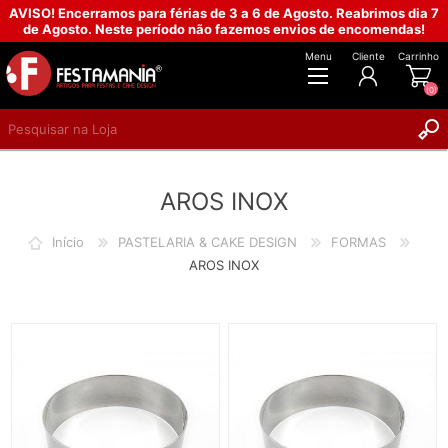
AVISO! Encerramos para férias de 3 a 6 de Agosto. Reabrimos dia 7
de Agosto. Neste período não fazemos envios de encomendas!
Menu
Cliente
Carrinho
(0)
REGISTAR
AROS INOX
INICIAR SESSÃO
Início
PASTELARIA & CAKE DESIGN
FORMAS
AROS INOX