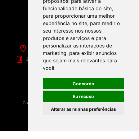
propósitos:
para ativar a
funcionalidade básica do site
,
para proporcionar uma melhor
SIGA-NOS NAS REDES SOCIAIS!
experiência no site
,
para medir o
seu interesse nos nossos
produtos e serviços e para
personalizar as interações de
Rua de Évora, 70-C - Reguengos de Monsaraz
marketing
,
para exibir anúncios
266 040 688 (Chamada para a Rede Fixa Nacional)
que sejam mais relevantes para
você
.
Concordo
Eu recuso
Copyright © 2026 Festamania. Todos os direitos
reservados.
Alterar as minhas preferências
Powered by
nopCommerce
Disponibilizado por
Loja9