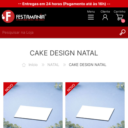
-- Entregas em 24 horas (Pagamento até às 16h) --
Menu
Cliente
Carrinho
(0)
REGISTAR
CAKE DESIGN NATAL
INICIAR SESSÃO
Início
NATAL
CAKE DESIGN NATAL