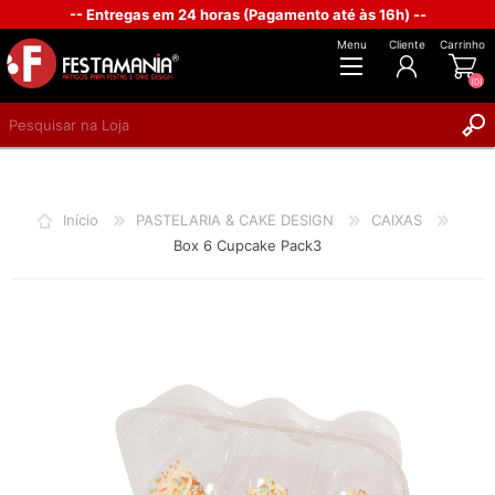
-- Entregas em 24 horas (Pagamento até às 16h) --
Menu
Cliente
Carrinho
(0)
REGISTAR
INICIAR SESSÃO
Início
PASTELARIA & CAKE DESIGN
CAIXAS
Box 6 Cupcake Pack3