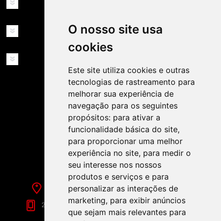
INFORMAÇÕES
O nosso site usa
MINHA CONTA
cookies
SERVIÇOS
Este site utiliza cookies e outras
tecnologias de rastreamento para
melhorar sua experiência de
navegação para os seguintes
propósitos:
para ativar a
funcionalidade básica do site
,
SIGA-NOS NAS REDES SOCIAIS!
para proporcionar uma melhor
experiência no site
,
para medir o
seu interesse nos nossos
produtos e serviços e para
Rua de Évora, 70-C - Reguengos de Monsaraz
personalizar as interações de
marketing
,
para exibir anúncios
266 040 688 (Chamada para a Rede Fixa Nacional)
que sejam mais relevantes para