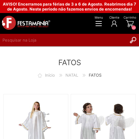
AVISO! Encerramos para férias de 3 a 6 de Agosto. Reabrimos dia 7
de Agosto. Neste período não fazemos envios de encomendas!
Menu
Cliente
Carrinho
(0)
REGISTAR
FATOS
INICIAR SESSÃO
Início
NATAL
FATOS