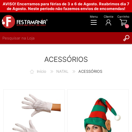
AVISO! Encerramos para férias de 3 a 6 de Agosto. Reabrimos dia 7
de Agosto. Neste período não fazemos envios de encomendas!
Menu
Cliente
Carrinho
(0)
REGISTAR
ACESSÓRIOS
INICIAR SESSÃO
Início
NATAL
ACESSÓRIOS