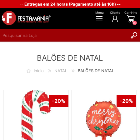
-- Entregas em 24 horas (Pagamento até às 16h) --
Menu
Cliente
Carrinho
(0)
REGISTAR
BALÕES DE NATAL
INICIAR SESSÃO
Início
NATAL
BALÕES DE NATAL
-20%
-20%