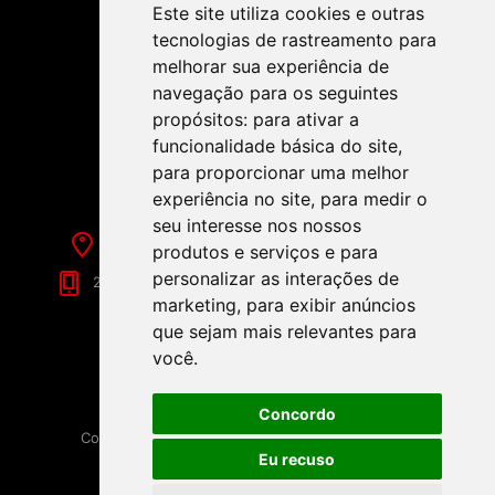
Este site utiliza cookies e outras
tecnologias de rastreamento para
melhorar sua experiência de
navegação para os seguintes
propósitos:
para ativar a
SIGA-NOS NAS REDES SOCIAIS!
funcionalidade básica do site
,
para proporcionar uma melhor
experiência no site
,
para medir o
seu interesse nos nossos
Rua de Évora, 70-C - Reguengos de Monsaraz
produtos e serviços e para
personalizar as interações de
266 040 688 (Chamada para a Rede Fixa Nacional)
marketing
,
para exibir anúncios
que sejam mais relevantes para
você
.
Concordo
Copyright © 2026 Festamania. Todos os direitos
reservados.
Eu recuso
Powered by
nopCommerce