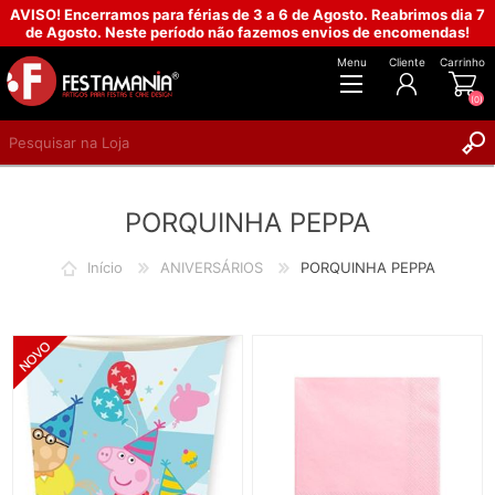
AVISO! Encerramos para férias de 3 a 6 de Agosto. Reabrimos dia 7
de Agosto. Neste período não fazemos envios de encomendas!
Menu
Cliente
Carrinho
(0)
REGISTAR
PORQUINHA PEPPA
INICIAR SESSÃO
Início
ANIVERSÁRIOS
PORQUINHA PEPPA