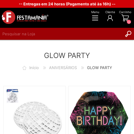
-- Entregas em 24 horas (Pagamento até às 16h) --
Menu
Cliente
Carrinho
(0)
REGISTAR
GLOW PARTY
INICIAR SESSÃO
Início
ANIVERSÁRIOS
GLOW PARTY