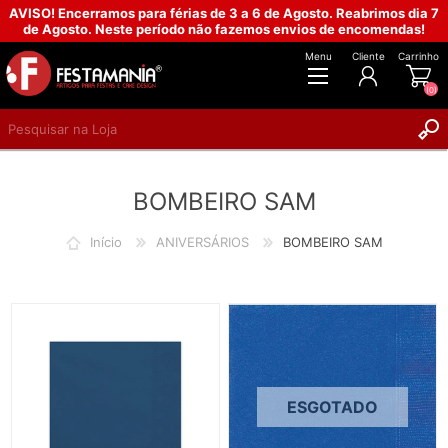
AVISO! Encerramos para férias de 3 a 6 de Agosto. Reabrimos dia 7
de Agosto. Neste período não fazemos envios de encomendas!
Menu
Cliente
Carrinho
(0)
REGISTAR
BOMBEIRO SAM
INICIAR SESSÃO
Início
ANIVERSÁRIOS
BOMBEIRO SAM
ESGOTADO