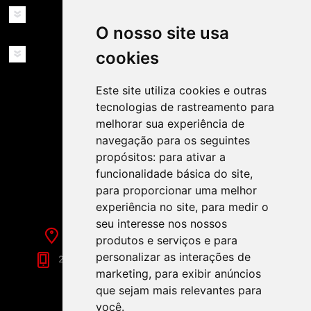
MINHA CONTA
O nosso site usa
SERVIÇOS
cookies
Este site utiliza cookies e outras
tecnologias de rastreamento para
melhorar sua experiência de
navegação para os seguintes
propósitos:
para ativar a
SIGA-NOS NAS REDES SOCIAIS!
funcionalidade básica do site
,
para proporcionar uma melhor
experiência no site
,
para medir o
seu interesse nos nossos
Rua de Évora, 70-C - Reguengos de Monsaraz
produtos e serviços e para
personalizar as interações de
266 040 688 (Chamada para a Rede Fixa Nacional)
marketing
,
para exibir anúncios
que sejam mais relevantes para
você
.