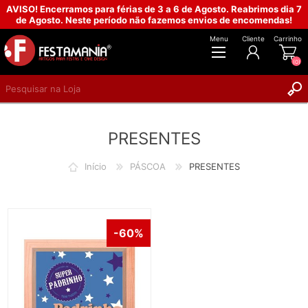
AVISO! Encerramos para férias de 3 a 6 de Agosto. Reabrimos dia 7
de Agosto. Neste período não fazemos envios de encomendas!
Menu
Cliente
Carrinho
(0)
REGISTAR
PRESENTES
INICIAR SESSÃO
Início
PÁSCOA
PRESENTES
-60%