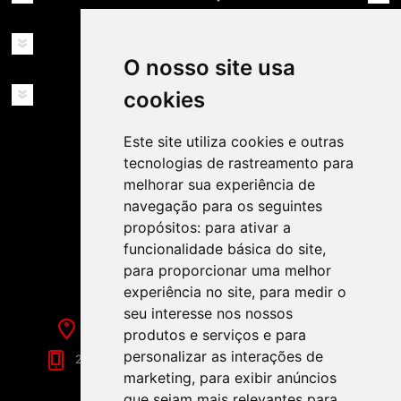
MINHA CONTA
O nosso site usa
SERVIÇOS
cookies
Este site utiliza cookies e outras
tecnologias de rastreamento para
melhorar sua experiência de
navegação para os seguintes
propósitos:
para ativar a
SIGA-NOS NAS REDES SOCIAIS!
funcionalidade básica do site
,
para proporcionar uma melhor
experiência no site
,
para medir o
seu interesse nos nossos
Rua de Évora, 70-C - Reguengos de Monsaraz
produtos e serviços e para
personalizar as interações de
266 040 688 (Chamada para a Rede Fixa Nacional)
marketing
,
para exibir anúncios
que sejam mais relevantes para