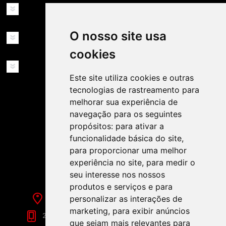
INFORMAÇÕES
O nosso site usa
MINHA CONTA
cookies
SERVIÇOS
Este site utiliza cookies e outras
tecnologias de rastreamento para
melhorar sua experiência de
navegação para os seguintes
propósitos:
para ativar a
funcionalidade básica do site
,
SIGA-NOS NAS REDES SOCIAIS!
para proporcionar uma melhor
experiência no site
,
para medir o
seu interesse nos nossos
produtos e serviços e para
Rua de Évora, 70-C - Reguengos de Monsaraz
personalizar as interações de
marketing
,
para exibir anúncios
266 040 688 (Chamada para a Rede Fixa Nacional)
que sejam mais relevantes para