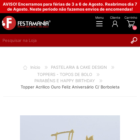
AVISO! Encerramos para férias de 3 a 6 de Agosto. Reabrimos dia 7
de Agosto. Neste período não fazemos envios de encomendas!
Menu
Cliente
Carrinho
(0)
REGISTAR
INICIAR SESSÃO
Início
PASTELARIA & CAKE DESIGN
TOPPERS - TOPOS DE BOLO
PARABÉNS E HAPPY BIRTHDAY
Topper Acrilico Ouro Feliz Aniversário C/ Borboleta