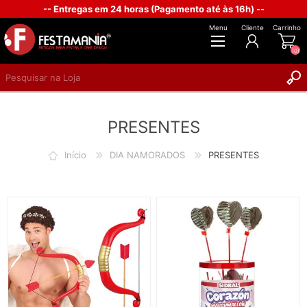
-- Entregas em 24 horas (Pagamento até às 16h) --
Menu
Cliente
Carrinho
(0)
REGISTAR
PRESENTES
INICIAR SESSÃO
Início
DIA NAMORADOS
PRESENTES