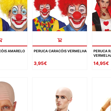
DESPEDID
INVERNO
VERÃO
PÁSCOA
NATAL
CÓIS AMARELO
PERUCA CARACÓIS VERMELHA
PERUCA R
HALLOW
VERMELH
CARNAV
3,95€
14,95€
DIA NAM
REVEILL
DIAS ESP