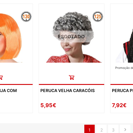
ESGOTADO
Promoção de
NJA COM
PERUCA VELHA CARACÓIS
PERUCA P
5,95€
7,92€
1
2
3