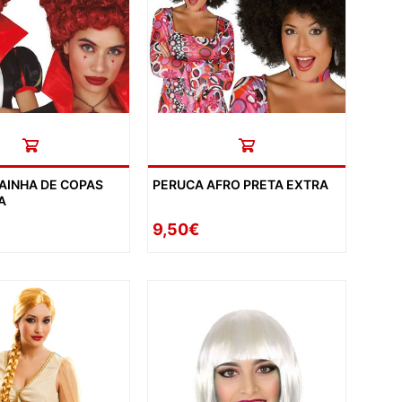
AS DE SOLTEIRA
AINHA DE COPAS
PERUCA AFRO PRETA EXTRA
EEN
A
AL
9,50€
ORADOS
ON
ECIAIS
DIA DA MÃE
DIA DOS AVÓS
DIA DO PAI