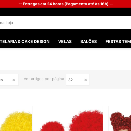
-- Entregas em 24 horas (Pagamento até às 16h) --
TELARIA & CAKE DESIGN
VELAS
BALÕES
FESTAS TEM
SANTOS 
FESTAS M
Ver
artigos por página
FESTA G
BATISMO
PHOTOB
CHÁ DO 
CASAME