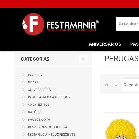
ANIVERSÁRIOS
PAS
PERUCAS
CATEGORIAS
INVERNO
DOCES
Ver por
ANIVERSÁRIOS
PASTELARIA & CAKE DESIGN
CASAMENTOS
BALÕES
PHOTOBOOTH
DESPEDIDAS DE SOLTEIRA
FESTA GLOW - FLUORESCENTE