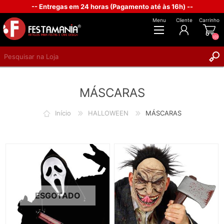
-- Entregas em 24 horas (Pagamento até às 16h) --
Menu
Cliente
Carrinho
(0)
REGISTAR
MÁSCARAS
INICIAR SESSÃO
Início
HALLOWEEN
MÁSCARAS
ESGOTADO