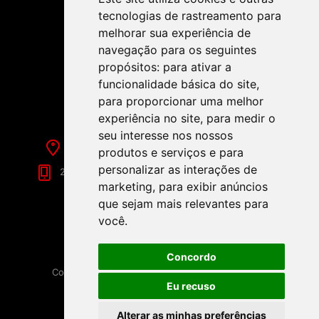
tecnologias de rastreamento para
melhorar sua experiência de
navegação para os seguintes
propósitos:
para ativar a
SIGA-NOS NAS REDES SOCIAIS!
funcionalidade básica do site
,
para proporcionar uma melhor
experiência no site
,
para medir o
seu interesse nos nossos
Rua de Évora, 70-C - Reguengos de Monsaraz
produtos e serviços e para
personalizar as interações de
266 040 688 (Chamada para a Rede Fixa Nacional)
marketing
,
para exibir anúncios
que sejam mais relevantes para
você
.
Concordo
Copyright © 2026 Festamania. Todos os direitos
reservados.
Eu recuso
Powered by
nopCommerce
Disponibilizado por
Loja9
Alterar as minhas preferências