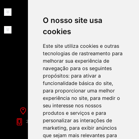
MINHA CONTA
O nosso site usa
SERVIÇOS
cookies
Este site utiliza cookies e outras
tecnologias de rastreamento para
melhorar sua experiência de
navegação para os seguintes
propósitos:
para ativar a
SIGA-NOS NAS REDES SOCIAIS!
funcionalidade básica do site
,
para proporcionar uma melhor
experiência no site
,
para medir o
seu interesse nos nossos
Rua de Évora, 70-C - Reguengos de Monsaraz
produtos e serviços e para
personalizar as interações de
266 040 688 (Chamada para a Rede Fixa Nacional)
marketing
,
para exibir anúncios
que sejam mais relevantes para