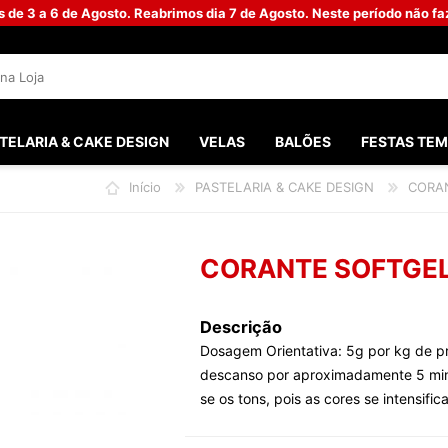
s de 3 a 6 de Agosto. Reabrimos dia 7 de Agosto. Neste período não 
TELARIA & CAKE DESIGN
VELAS
BALÕES
FESTAS TEM
Início
PASTELARIA & CAKE DESIGN
CORA
SANTOS 
FESTAS M
CORANTE SOFTGE
FESTA G
BATISMO
Descrição
Dosagem Orientativa: 5g por kg de pr
PHOTOB
descanso por aproximadamente 5 minu
CHÁ DO 
se os tons, pois as cores se intensif
CASAME