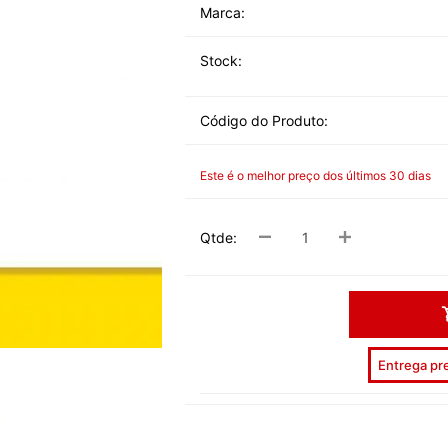
Marca:
DESPEDID
Stock:
INVERNO
VERÃO
Código do Produto:
PÁSCOA
NATAL
Este é o melhor preço dos últimos 30 dias
HALLOW
Qtde:
CARNAV
DIA NAM
REVEILL
DIAS ESP
Entrega pre