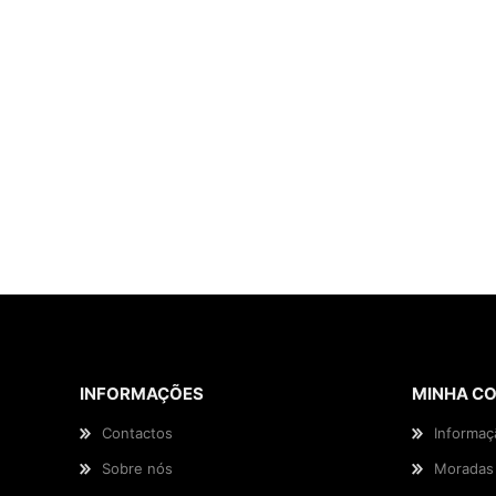
availability: in_stock
INFORMAÇÕES
MINHA C
Contactos
Informaç
Sobre nós
Moradas