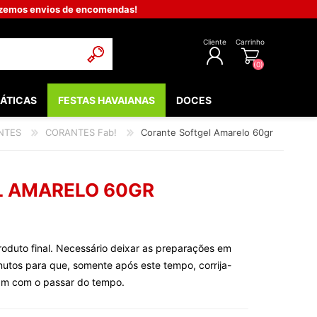
fazemos envios de encomendas!
Cliente
Carrinho
(0)
ÁTICAS
FESTAS HAVAIANAS
DOCES
REGISTAR
NTES
CORANTES Fab!
Corante Softgel Amarelo 60gr
INICIAR SESSÃO
POPULARES
EDIEVAIS
L AMARELO 60GR
LOW - FLUORESCENTE
 & COMUNHÃO
oduto final. Necessário deixar as preparações em
OOTH
tos para que, somente após este tempo, corrija-
BEBÉ
icam com o passar do tempo.
NTOS