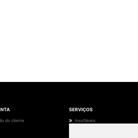
ONTA
SERVIÇOS
ão do cliente
Insufláveis
Animação Infantil