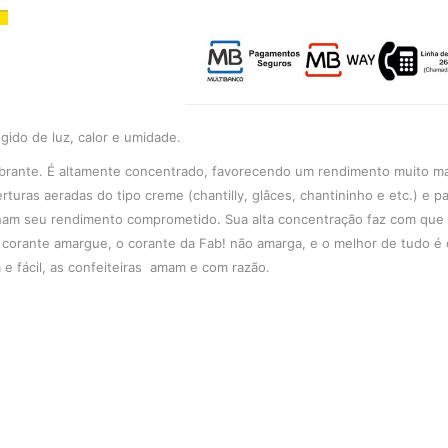
ido de luz, calor e umidade.
ibrante. É altamente concentrado, favorecendo um rendimento muito ma
turas aeradas do tipo creme (chantilly, glâces, chantininho e etc.) e pa
enham seu rendimento comprometido. Sua alta concentração faz com qu
o corante amargue, o corante da Fab! não amarga, e o melhor de tudo é
e fácil, as confeiteiras amam e com razão.