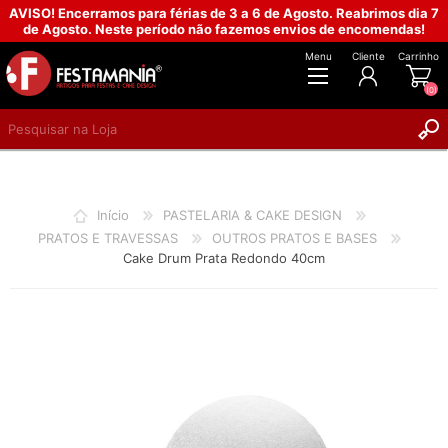
AVISO! Encerramos para férias de 3 a 6 de Agosto. Reabrimos dia 7
de Agosto. Neste período não fazemos envios de encomendas!
Menu
Cliente
Carrinho
(0)
REGISTAR
INICIAR SESSÃO
Início
PASTELARIA & CAKE DESIGN
PRATOS E TRAVESSAS
OUTROS PRATOS E BASES
Cake Drum Prata Redondo 40cm