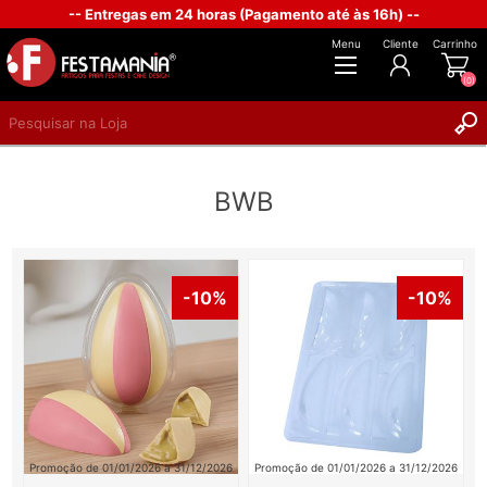
-- Entregas em 24 horas (Pagamento até às 16h) --
Menu
Cliente
Carrinho
(0)
REGISTAR
BWB
INICIAR SESSÃO
-10%
-10%
Promoção de 01/01/2026 a 31/12/2026
Promoção de 01/01/2026 a 31/12/2026