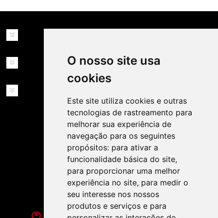
INFORMAÇÕES
O nosso site usa
MINHA CONTA
cookies
SERVIÇOS
Este site utiliza cookies e outras
tecnologias de rastreamento para
melhorar sua experiência de
navegação para os seguintes
propósitos:
para ativar a
funcionalidade básica do site
,
SIGA-NOS NAS REDES SOCIAIS!
para proporcionar uma melhor
experiência no site
,
para medir o
seu interesse nos nossos
produtos e serviços e para
personalizar as interações de
Rua de Évora, 70-C - Reguengos de Monsaraz