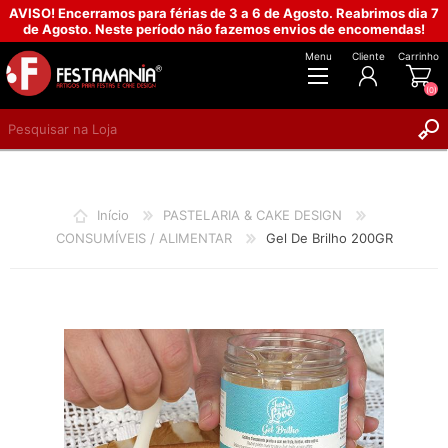
AVISO! Encerramos para férias de 3 a 6 de Agosto. Reabrimos dia 7
de Agosto. Neste período não fazemos envios de encomendas!
Menu
Cliente
Carrinho
(0)
REGISTAR
INICIAR SESSÃO
Início
PASTELARIA & CAKE DESIGN
CONSUMÍVEIS / ALIMENTAR
Gel De Brilho 200GR