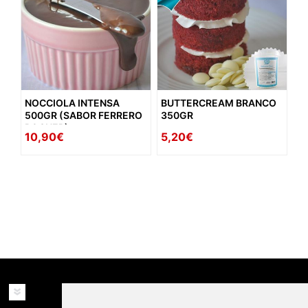
NOCCIOLA INTENSA
BUTTERCREAM BRANCO
500GR (SABOR FERRERO
350GR
ROCHER)
10,90€
5,20€
availability: in_stock
INFORMAÇÕES