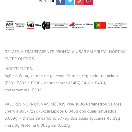
Partilhar
GELATINA TRANSPARENTE PRONTA A USAR EM FRUTA, HÓSTIAS,
ENTRE OUTROS.
INGREDIENTES:
Açúcar, água, xarope de glucose-frutose, regulador de acidez
(E331, E333 e E330), espessantes (E407, E410 e E401),
conservantes: E202.
VALORES NUTRICIONAIS MÉDIOS POR 100G Parâmetros Valores
Energia 953kj/227.78kcal Lípidos 0,046g dos quais saturados
0,009g Hidratos de carbono 57,75g dos quais açúcares 45,39g
Fibra 0g Proteína 0,002g Sal 0.027g