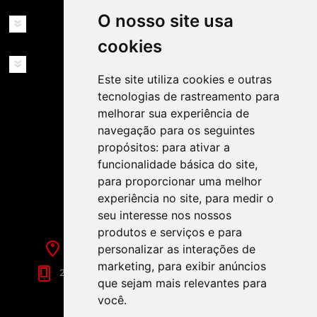
O nosso site usa
MINHA CONTA
cookies
SERVIÇOS
Este site utiliza cookies e outras
tecnologias de rastreamento para
melhorar sua experiência de
navegação para os seguintes
propósitos:
para ativar a
funcionalidade básica do site
,
SIGA-NOS NAS REDES SOCIAIS!
para proporcionar uma melhor
experiência no site
,
para medir o
seu interesse nos nossos
produtos e serviços e para
personalizar as interações de
Rua de Évora, 70-C - Reguengos de Monsaraz
marketing
,
para exibir anúncios
266 040 688 (Chamada para a Rede Fixa Nacional)
que sejam mais relevantes para
você
.