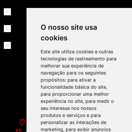
INFORMAÇÕES
O nosso site usa
MINHA CONTA
cookies
SERVIÇOS
Este site utiliza cookies e outras
tecnologias de rastreamento para
melhorar sua experiência de
navegação para os seguintes
propósitos:
para ativar a
funcionalidade básica do site
,
SIGA-NOS NAS REDES SOCIAIS!
para proporcionar uma melhor
experiência no site
,
para medir o
seu interesse nos nossos
produtos e serviços e para
personalizar as interações de
Rua de Évora, 70-C - Reguengos de Monsaraz
marketing
,
para exibir anúncios