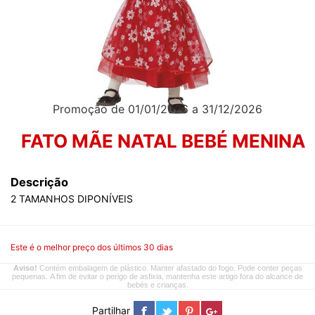
Promoção de 01/01/2026 a 31/12/2026
FATO MÃE NATAL BEBÉ MENINA
Descrição
2 TAMANHOS DIPONÍVEIS
Este é o melhor preço dos últimos 30 dias
Aviso!
Contém embalagem de plástico. Manter afastado do fogo. Pode conter peças
pequenas. A fim de evitar o perigo de asfixia, mantenha este artigo fora do alcance de
bebés e crianças.
Partilhar