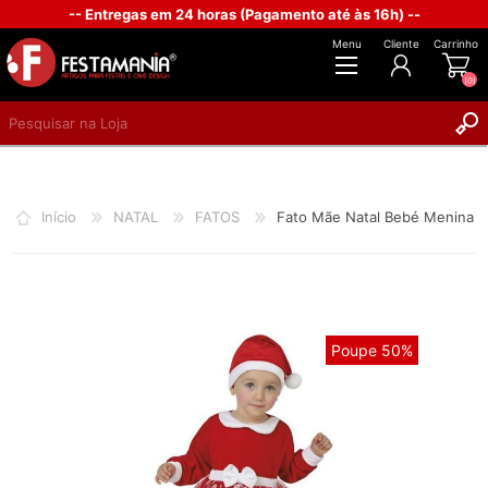
-- Entregas em 24 horas (Pagamento até às 16h) --
Menu
Cliente
Carrinho
(0)
REGISTAR
INICIAR SESSÃO
Início
NATAL
FATOS
Fato Mãe Natal Bebé Menina
Poupe 50%