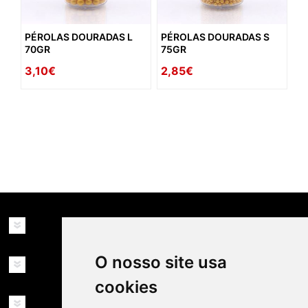
PÉROLAS DOURADAS L
PÉROLAS DOURADAS S
70GR
75GR
3,10€
2,85€
availability: in_stock
INFORMAÇÕES
O nosso site usa
MINHA CONTA
cookies
SERVIÇOS