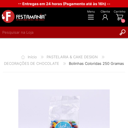
-- Entregas em 24 horas (Pagamento até às 16h) --
Menu
Cliente
Carrinho
(0)
REGISTAR
INICIAR SESSÃO
Início
PASTELARIA & CAKE DESIGN
DECORAÇÕES DE CHOCOLATE
Bolinhas Coloridas 250 Gramas