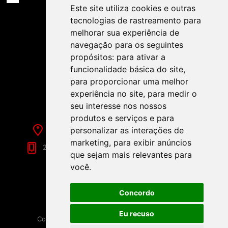
Este site utiliza cookies e outras
tecnologias de rastreamento para
melhorar sua experiência de
navegação para os seguintes
propósitos:
para ativar a
funcionalidade básica do site
,
SIGA-NOS NAS REDES SOCIAIS!
para proporcionar uma melhor
experiência no site
,
para medir o
seu interesse nos nossos
produtos e serviços e para
Rua de Évora, 70-C - Reguengos de Monsaraz
personalizar as interações de
marketing
,
para exibir anúncios
266 040 688 (Chamada para a Rede Fixa Nacional)
que sejam mais relevantes para
você
.
Concordo
Eu recuso
Copyright © 2026 Festamania. Todos os direitos
reservados.