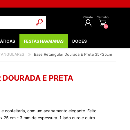
Cliente
Carrinho
(0)
ÁTICAS
FESTAS HAVAIANAS
DOCES
REGISTAR
ETANGULARES
Base Retangular Dourada E Preta 35x25cm
INICIAR SESSÃO
POPULARES
EDIEVAIS
 DOURADA E PRETA
LOW - FLUORESCENTE
 & COMUNHÃO
OOTH
 e confeitaria, com um acabamento elegante. Feito
BEBÉ
 x 25 cm - 3 mm de espessura. 1 lado ouro e outro
NTOS