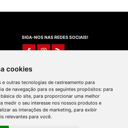
SIGA-NOS NAS REDES SOCIAIS!
Rua de Évora, 70-C - Reguengos de
sa cookies
Monsaraz
266 040 688 (Chamada para a Rede Fixa
es e outras tecnologias de rastreamento para
Nacional)
cia de navegação para os seguintes propósitos:
para
 básica do site
,
para proporcionar uma melhor
a medir o seu interesse nos nossos produtos e
alizar as interações de marketing
,
para exibir
is relevantes para você
.