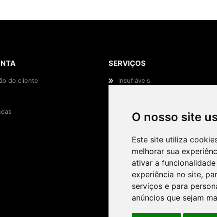
ONTA
SERVIÇOS
ão do cliente
Insufláveis
Animação Infantil
das
Efeitos Especiais
O nosso site u
Casamentos e Eventos
Este site utiliza cooki
melhorar sua experiên
ativar a funcionalidade
experiência no site
,
par
serviços e para person
anúncios que sejam ma