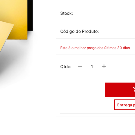
DESPEDID
Stock:
INVERNO
VERÃO
Código do Produto:
PÁSCOA
Este é o melhor preço dos últimos 30 dias
NATAL
HALLOW
Qtde:
CARNAV
DIA NAM
REVEILL
Entrega p
DIAS ESP