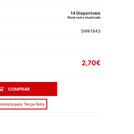
AS DE SOLTEIRA
14 Disponíveis
Stock real e atualizado
SWK1843
2,70€
EEN
AL
ORADOS
COMPRAR
ON
revista para: Terça-feira
ECIAIS
DIA DA MÃE
DIA DOS AVÓS
DIA DO PAI