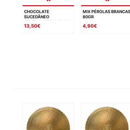
CHOCOLATE
MIX PÉROLAS BRANCA
SUCEDÂNEO
80GR
CENTRAMERICA NEGRO
13,50€
4,90€
1KG