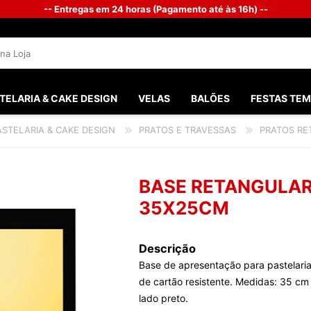
-- Entregas em 24 horas (Pagamento até às 16h) --
TELARIA & CAKE DESIGN
VELAS
BALÕES
FESTAS TEM
ASTELARIA & CAKE DESIGN
PRATOS E TRAVESSAS
PRATOS R
SANTOS 
FESTAS M
BASE RETANGULAR
FESTA G
35X25CM
BATISMO
Descrição
PHOTOB
Base de apresentação para pastelaria
CHÁ DO 
de cartão resistente. Medidas: 35 cm
lado preto.
CASAME