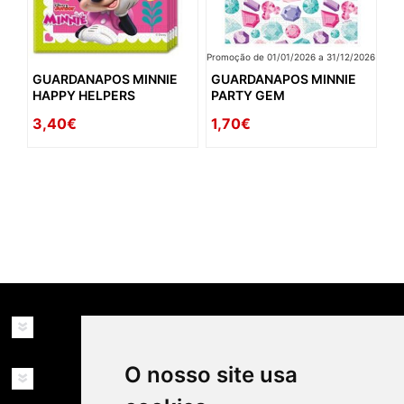
Promoção de 01/01/2026 a 31/12/2026
GUARDANAPOS MINNIE
GUARDANAPOS MINNIE
HAPPY HELPERS
PARTY GEM
3,40€
1,70€
availability: in_stock
INFORMAÇÕES
O nosso site usa
MINHA CONTA