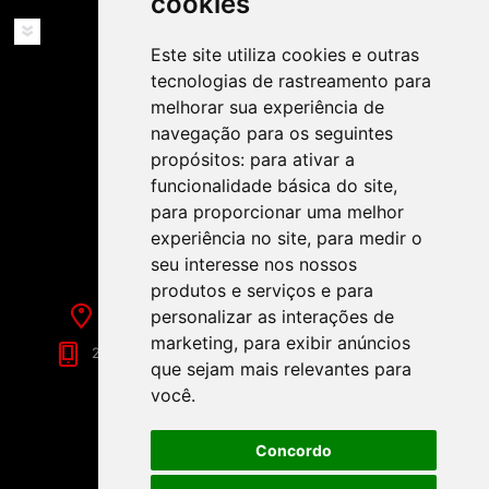
cookies
SERVIÇOS
Este site utiliza cookies e outras
tecnologias de rastreamento para
melhorar sua experiência de
navegação para os seguintes
propósitos:
para ativar a
funcionalidade básica do site
,
SIGA-NOS NAS REDES SOCIAIS!
para proporcionar uma melhor
experiência no site
,
para medir o
seu interesse nos nossos
produtos e serviços e para
personalizar as interações de
Rua de Évora, 70-C - Reguengos de Monsaraz
marketing
,
para exibir anúncios
266 040 688 (Chamada para a Rede Fixa Nacional)
que sejam mais relevantes para
você
.
Concordo