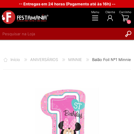
-- Entregas em 24 horas (Pagamento até às 16h) --
Menu
Cliente
Carrinho
(0)
REGISTAR
INICIAR SESSÃO
Início
ANIVERSÁRIOS
MINNIE
Balão Foil Nº1 Minnie