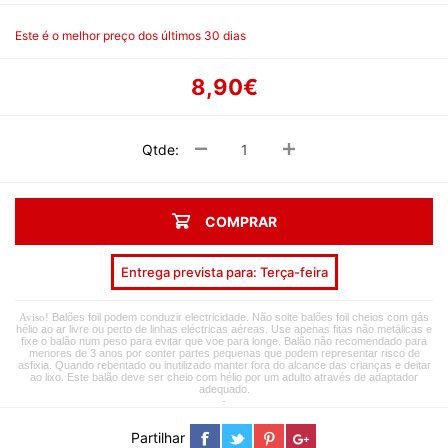
Este é o melhor preço dos últimos 30 dias
8,90€
Qtde:
COMPRAR
Entrega prevista para: Terça-feira
Balões foil podem conduzir electricidade. Não solte balões foil cheios com gás
Aviso!
hélio ao ar livre ou perto de linhas eléctricas aéreas. Use apenas fitas não metálicas e
fixe o balão num peso para evitar que voe para longe. Balão não recomendado para
menores de 3 anos por conter partes pequenas que podem representar risco de
asfixia. Quando rebentado ou inutilizado manter fora do alcance das crianças e deitar
ao lixo. Este balão deve ser cheio com hélio por um adulto através de adaptador
adequado.
-
Partilhar