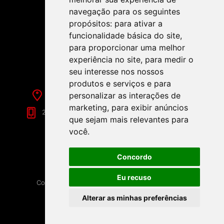
navegação para os seguintes
propósitos:
para ativar a
funcionalidade básica do site
,
SIGA-NOS NAS REDES SOCIAIS!
para proporcionar uma melhor
experiência no site
,
para medir o
seu interesse nos nossos
produtos e serviços e para
Rua de Évora, 70-C - Reguengos de Monsaraz
personalizar as interações de
marketing
,
para exibir anúncios
266 040 688 (Chamada para a Rede Fixa Nacional)
que sejam mais relevantes para
você
.
Concordo
Eu recuso
Copyright © 2026 Festamania. Todos os direitos
reservados.
Alterar as minhas preferências
Powered by
nopCommerce
Disponibilizado por
Loja9