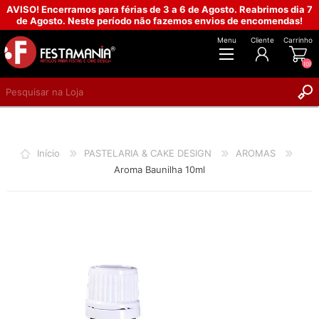
AVISO! Encerramos para férias de 3 a 6 de Agosto. Reabrimos dia 7
de Agosto. Neste período não fazemos envios de encomendas!
Menu
Cliente
Carrinho
(0)
REGISTAR
INICIAR SESSÃO
Início
PASTELARIA & CAKE DESIGN
AROMAS
Aroma Baunilha 10ml