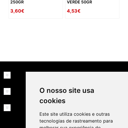
250GR
VERDE 50GR
3,60€
4,53€
availability: in_stock
INFORMAÇÕES
O nosso site usa
MINHA CONTA
cookies
SERVIÇOS
Este site utiliza cookies e outras
tecnologias de rastreamento para
melhorar sua experiência de