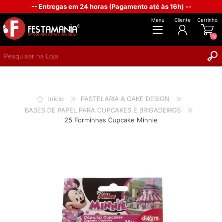
-- Entregas em 24 horas (Pagamento até às 16h) --
Menu
Cliente
Carrinho
(0)
REGISTAR
INICIAR SESSÃO
Início
PASTELARIA & CAKE DESIGN
BASES DE PAPEL PARA CUPCAKES E BRIGADEIROS
25 Forminhas Cupcake Minnie