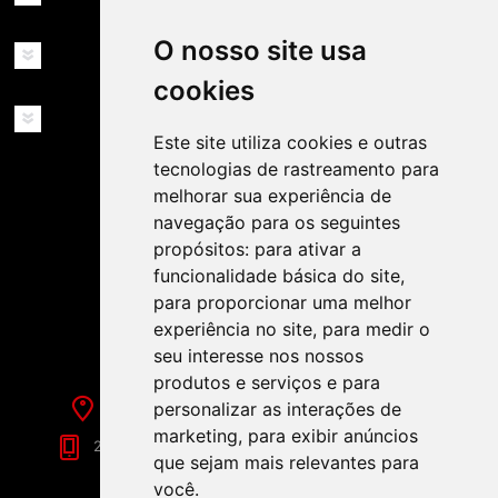
O nosso site usa
MINHA CONTA
cookies
SERVIÇOS
Este site utiliza cookies e outras
tecnologias de rastreamento para
melhorar sua experiência de
navegação para os seguintes
propósitos:
para ativar a
funcionalidade básica do site
,
SIGA-NOS NAS REDES SOCIAIS!
para proporcionar uma melhor
experiência no site
,
para medir o
seu interesse nos nossos
produtos e serviços e para
personalizar as interações de
Rua de Évora, 70-C - Reguengos de Monsaraz
marketing
,
para exibir anúncios
266 040 688 (Chamada para a Rede Fixa Nacional)
que sejam mais relevantes para
você
.