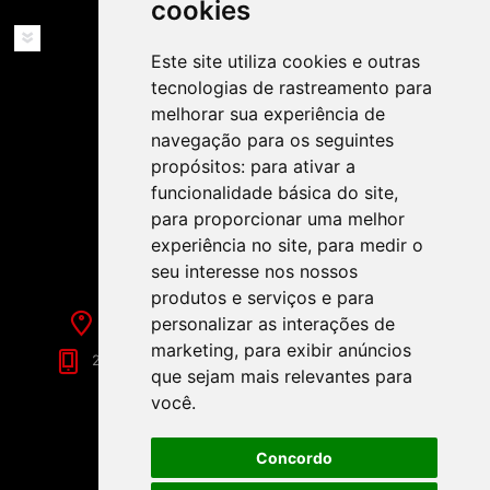
cookies
SERVIÇOS
Este site utiliza cookies e outras
tecnologias de rastreamento para
melhorar sua experiência de
navegação para os seguintes
propósitos:
para ativar a
funcionalidade básica do site
,
SIGA-NOS NAS REDES SOCIAIS!
para proporcionar uma melhor
experiência no site
,
para medir o
seu interesse nos nossos
produtos e serviços e para
personalizar as interações de
Rua de Évora, 70-C - Reguengos de Monsaraz
marketing
,
para exibir anúncios
266 040 688 (Chamada para a Rede Fixa Nacional)
que sejam mais relevantes para
você
.
Concordo