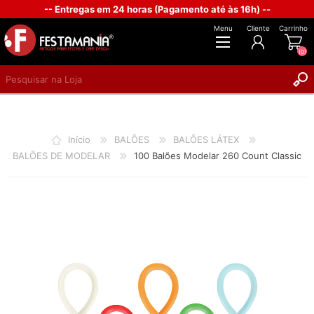
-- Entregas em 24 horas (Pagamento até às 16h) --
Menu
Cliente
Carrinho
(0)
REGISTAR
INICIAR SESSÃO
Início
BALÕES
BALÕES LÁTEX
BALÕES DE MODELAR
100 Balões Modelar 260 Count Classic