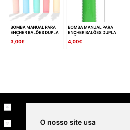
BOMBA MANUAL PARA
BOMBA MANUAL PARA
ENCHER BALÕES DUPLA
ENCHER BALÕES DUPLA
AÇÃO PASTEL
AÇÃO PRO
3,00€
4,00€
availability: in_stock
INFORMAÇÕES
O nosso site usa
MINHA CONTA