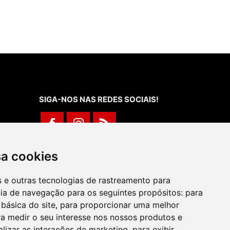
SIGA-NOS NAS REDES SOCIAIS!
Rua de Évora, 70-C - Reguengos de
sa cookies
Monsaraz
266 040 688 (Chamada para a Rede Fixa
es e outras tecnologias de rastreamento para
Nacional)
cia de navegação para os seguintes propósitos:
para
 básica do site
,
para proporcionar uma melhor
a medir o seu interesse nos nossos produtos e
alizar as interações de marketing
,
para exibir