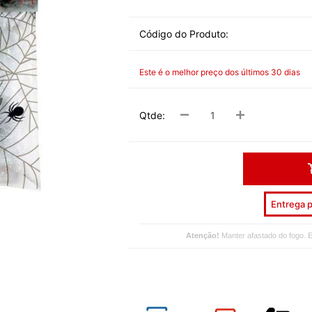
DESPEDID
Código do Produto:
INVERNO
VERÃO
Este é o melhor preço dos últimos 30 dias
PÁSCOA
Qtde:
NATAL
HALLOW
CARNAV
DIA NAM
Entrega p
REVEILL
Atenção!
Manter afastado do fogo. E
DIAS ESP