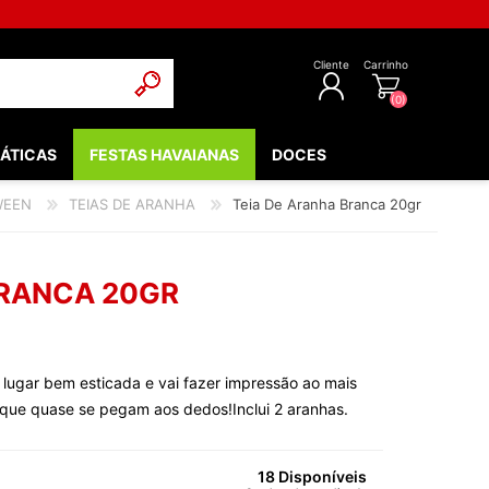
Cliente
Carrinho
(0)
ÁTICAS
FESTAS HAVAIANAS
DOCES
REGISTAR
WEEN
TEIAS DE ARANHA
Teia De Aranha Branca 20gr
INICIAR SESSÃO
POPULARES
EDIEVAIS
BRANCA 20GR
LOW - FLUORESCENTE
 & COMUNHÃO
lugar bem esticada e vai fazer impressão ao mais
OOTH
s que quase se pegam aos dedos!Inclui 2 aranhas.
BEBÉ
NTOS
18 Disponíveis