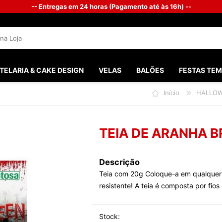
-- Entregas em 24 horas (Pagamento até às 16h) --
TELARIA & CAKE DESIGN
VELAS
BALÕES
FESTAS TEM
Início
HALLO
SANTOS 
FESTAS M
TEIA DE ARANHA 
FESTA G
BATISMO
Descrição
Teia com 20g Coloque-a em qualquer 
PHOTOB
resistente! A teia é composta por fio
CHÁ DO 
CASAME
Stock: