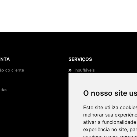
ONTA
SERVIÇOS
ão do cliente
Insufláveis
Animação Infantil
das
Efeitos Especiais
O nosso site u
Casamentos e Eventos
Este site utiliza cooki
melhorar sua experiên
ativar a funcionalidade
experiência no site
,
par
serviços e para person