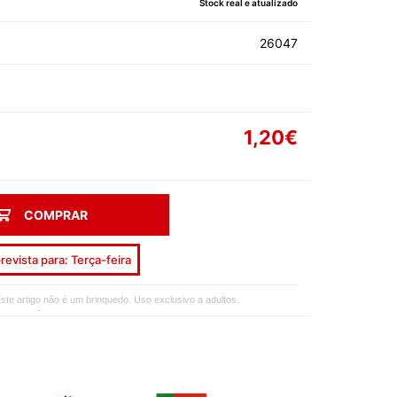
Stock real e atualizado
AS DE SOLTEIRA
26047
1,20€
EEN
COMPRAR
AL
ORADOS
revista para: Terça-feira
ON
ste artigo não é um brinquedo. Uso exclusivo a adultos.
-
ECIAIS
DIA DA MÃE
DIA DOS AVÓS
DIA DO PAI