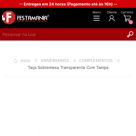
-- Entregas em 24 horas (Pagamento até às 16h) --
Menu
Cliente
Carrinho
(0)
REGISTAR
INICIAR SESSÃO
Início
ANIVERSÁRIOS
COMPLEMENTOS
Taça Sobremesa Transparente Com Tampa