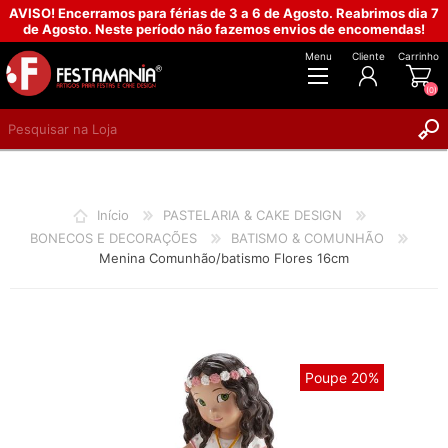
AVISO! Encerramos para férias de 3 a 6 de Agosto. Reabrimos dia 7
de Agosto. Neste período não fazemos envios de encomendas!
Menu
Cliente
Carrinho
(0)
REGISTAR
INICIAR SESSÃO
Início
PASTELARIA & CAKE DESIGN
BONECOS E DECORAÇÕES
BATISMO & COMUNHÃO
Menina Comunhão/batismo Flores 16cm
Poupe 20%