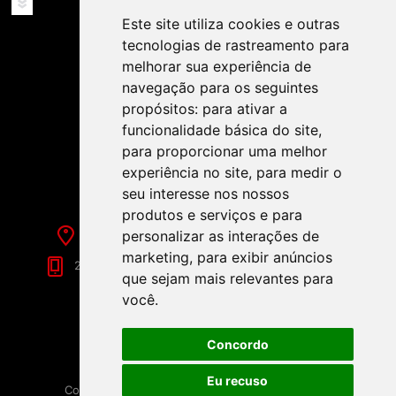
SERVIÇOS
Este site utiliza cookies e outras
tecnologias de rastreamento para
melhorar sua experiência de
navegação para os seguintes
propósitos:
para ativar a
funcionalidade básica do site
,
SIGA-NOS NAS REDES SOCIAIS!
para proporcionar uma melhor
experiência no site
,
para medir o
seu interesse nos nossos
produtos e serviços e para
Rua de Évora, 70-C - Reguengos de Monsaraz
personalizar as interações de
marketing
,
para exibir anúncios
266 040 688 (Chamada para a Rede Fixa Nacional)
que sejam mais relevantes para
você
.
Concordo
Eu recuso
Copyright © 2026 Festamania. Todos os direitos