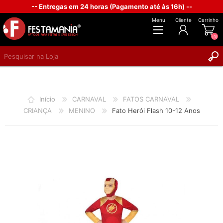
-- Entregas em 24 horas (Pagamento até às 16h) --
Menu
Cliente
Carrinho
(0)
REGISTAR
INICIAR SESSÃO
Início
CARNAVAL
FATOS CARNAVAL
CRIANÇA
MENINO
Fato Herói Flash 10-12 Anos