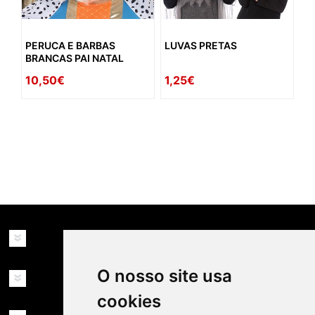
PERUCA E BARBAS
LUVAS PRETAS
BRANCAS PAI NATAL
10,50€
1,25€
availability: in_stock
INFORMAÇÕES
O nosso site usa
MINHA CONTA
cookies