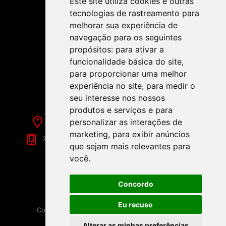
Este site utiliza cookies e outras
tecnologias de rastreamento para
melhorar sua experiência de
navegação para os seguintes
propósitos:
para ativar a
funcionalidade básica do site
,
SIGA-NOS NAS REDES SOCIAIS!
para proporcionar uma melhor
experiência no site
,
para medir o
seu interesse nos nossos
produtos e serviços e para
Rua de Évora, 70-C - Reguengos de Monsaraz
personalizar as interações de
marketing
,
para exibir anúncios
266 040 688 (Chamada para a Rede Fixa Nacional)
que sejam mais relevantes para
você
.
Concordo
Eu recuso
Copyright © 2026 Festamania. Todos os direitos
reservados.
Alterar as minhas preferências