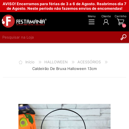
AVISO! Encerramos para férias de 3 a 6 de Agosto. Reabrimos dia 7
de Agosto. Neste período não fazemos envios de encomendas!
Menu
Cliente
Carrinho
(0)
REGISTAR
INICIAR SESSÃO
Início
HALLOWEEN
ACESSÓRIOS
Caldeirão De Bruxa Halloween 13cm