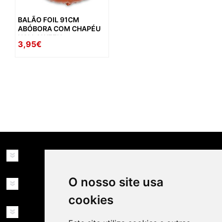
BALÃO FOIL 91CM
ABÓBORA COM CHAPÉU
HALLOWEEN
3,95€
availability: in_stock
INFORMAÇÕES
O nosso site usa
MINHA CONTA
cookies
SERVIÇOS