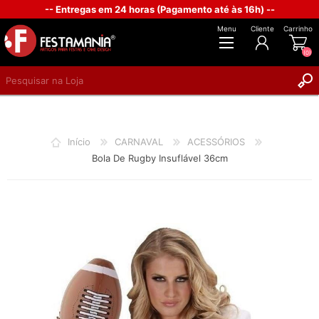
-- Entregas em 24 horas (Pagamento até às 16h) --
Menu
Cliente
Carrinho
(0)
REGISTAR
INICIAR SESSÃO
Início
CARNAVAL
ACESSÓRIOS
Bola De Rugby Insuflável 36cm