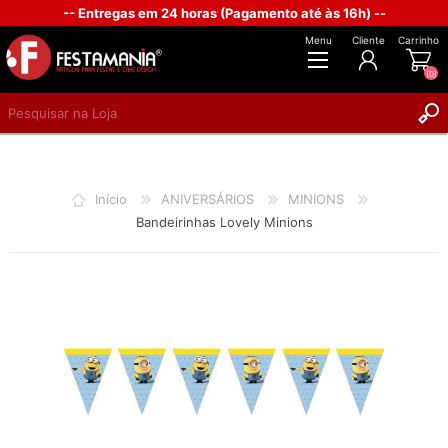
-- Entregas em 24 horas (Pagamento até às 16h) --
Menu
Cliente
Carrinho
(0)
REGISTAR
INICIAR SESSÃO
Início
ANIVERSÁRIOS
MINIONS
Bandeirinhas Lovely Minions