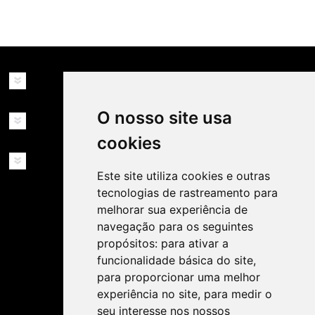
availability: in_stock
INFORMAÇÕES
O nosso site usa
MINHA CONTA
cookies
SERVIÇOS
Este site utiliza cookies e outras
tecnologias de rastreamento para
melhorar sua experiência de
navegação para os seguintes
propósitos:
para ativar a
funcionalidade básica do site
,
SIGA-NOS NAS REDES SOCIAIS!
para proporcionar uma melhor
experiência no site
,
para medir o
seu interesse nos nossos