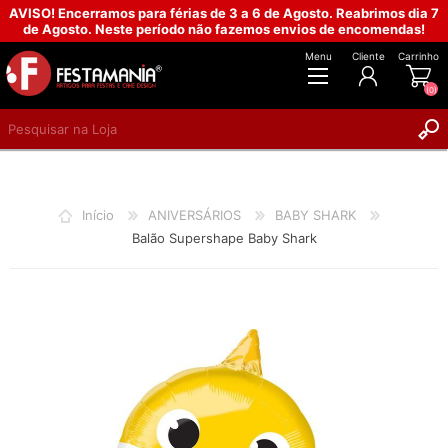
AVISO! Encerramos para férias de 3 a 6 de Agosto. Reabrimos dia 7
de Agosto. Neste período não fazemos envios de encomendas!
Menu
Cliente
Carrinho
(0)
REGISTAR
INICIAR SESSÃO
Início
ANIVERSÁRIOS
BABY SHARK
Balão Supershape Baby Shark