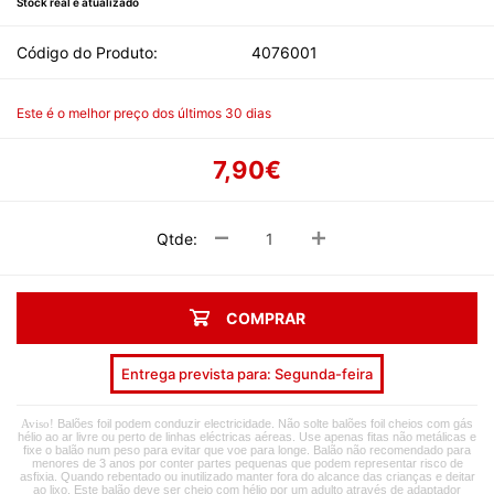
Stock real e atualizado
Código do Produto:
4076001
Este é o melhor preço dos últimos 30 dias
7,90€
Qtde:
COMPRAR
Entrega prevista para: Segunda-feira
Balões foil podem conduzir electricidade. Não solte balões foil cheios com gás
Aviso!
hélio ao ar livre ou perto de linhas eléctricas aéreas. Use apenas fitas não metálicas e
fixe o balão num peso para evitar que voe para longe. Balão não recomendado para
menores de 3 anos por conter partes pequenas que podem representar risco de
asfixia. Quando rebentado ou inutilizado manter fora do alcance das crianças e deitar
ao lixo. Este balão deve ser cheio com hélio por um adulto através de adaptador