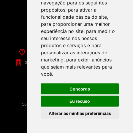
navegação para os seguintes
propósitos:
para ativar a
funcionalidade básica do site
,
SIGA-NOS NAS REDES SOCIAIS!
para proporcionar uma melhor
experiência no site
,
para medir o
seu interesse nos nossos
produtos e serviços e para
personalizar as interações de
Rua de Évora, 70-C - Reguengos de Monsaraz
marketing
,
para exibir anúncios
266 040 688 (Chamada para a Rede Fixa Nacional)
que sejam mais relevantes para
você
.
Concordo
Eu recuso
Copyright © 2026 Festamania. Todos os direitos
reservados.
Alterar as minhas preferências
Powered by
nopCommerce
Disponibilizado por
Loja9